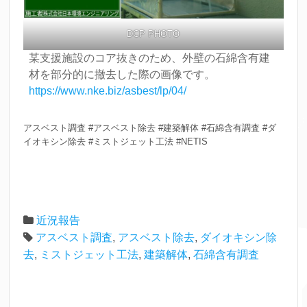
DCP PHOTO
某支援施設のコア抜きのため、外壁の石綿含有建
材を部分的に撤去した際の画像です。
https://www.nke.biz/asbest/lp/04/
アスベスト調査 #アスベスト除去 #建築解体 #石綿含有調査 #ダ
イオキシン除去 #ミストジェット工法 #NETIS
近況報告
アスベスト調査
,
アスベスト除去
,
ダイオキシン除
去
,
ミストジェット工法
,
建築解体
,
石綿含有調査