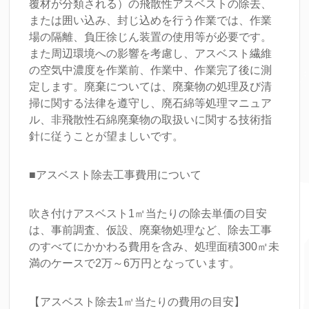
覆材が分類される）の飛散性アスベストの除去、
または囲い込み、封じ込めを行う作業では、作業
場の隔離、負圧徐じん装置の使用等が必要です。
また周辺環境への影響を考慮し、アスベスト繊維
の空気中濃度を作業前、作業中、作業完了後に測
定します。廃棄については、廃棄物の処理及び清
掃に関する法律を遵守し、廃石綿等処理マニュア
ル、非飛散性石綿廃棄物の取扱いに関する技術指
針に従うことが望ましいです。
■アスベスト除去工事費用について
吹き付けアスベスト1㎡当たりの除去単価の目安
は、事前調査、仮設、廃棄物処理など、除去工事
のすべてにかかわる費用を含み、処理面積300㎡未
満のケースで2万～6万円となっています。
【アスベスト除去1㎡当たりの費用の目安】