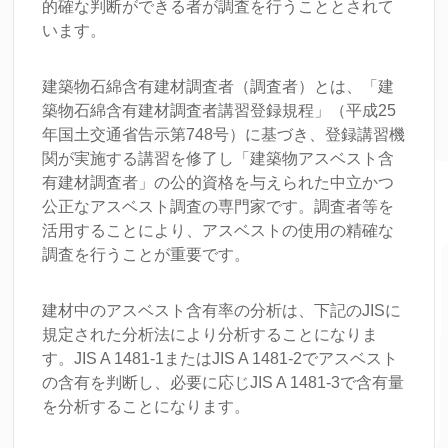
的確な判断ができる者が調査を行うこととされて
います。
建築物石綿含有建材調査者（調査者）とは、「建
築物石綿含有建材調査者講習登録規程」（平成25
年国土交通省告示第748号）に基づき、登録講習機
関が実施する講習を修了し「建築物アスベスト含
有建材調査者」の公的資格を与えられた中立かつ
公正なアスベスト調査の専門家です。調査者等を
活用することにより、アスベストの使用の精確な
調査を行うことが重要です。
建材中のアスベスト含有率の分析は、下記のJISに
規定された分析法により分析することになりま
す。JIS A 1481-1またはJIS A 1481-2でアスベスト
の含有を判断し、必要に応じJIS A 1481-3で含有量
を分析することになります。