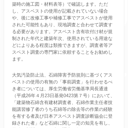
築時の施工図・材料表等）で確認します。ただ
し、アスベストの使用が記載されていない場合
や、後に改修工事や補修工事でアスベストが使用
された可能性もあり、現地調査と合わせて調査す
る必要があります。アスベスト含有吹付け材が規
制された年代と建築年次、使用されている用途な
どによりある程度は類推できますが、調査者等ア
スベスト調査の専門家に依頼することをお勧めし
ます。
大気汚染防止法、石綿障害予防規則に基づくアス
ベストの使用の有無の「事前調査」を行わせるべ
き者については、厚生労働省労働基準局長通達
（平成26年４月23日基発0423第７号）において、
「建築物石綿含有建材調査者、石綿作業主任者技
能講習修了者のうち石綿等の除去等の作業の経験
を有する者及び日本アスベスト調査診断協会に登
録された者」など石綿に関し一定の知見を有し、