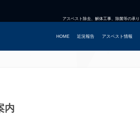
アスベスト除去、解体工事、除菌等の承り
HOME
近況報告
アスベスト情報
案内